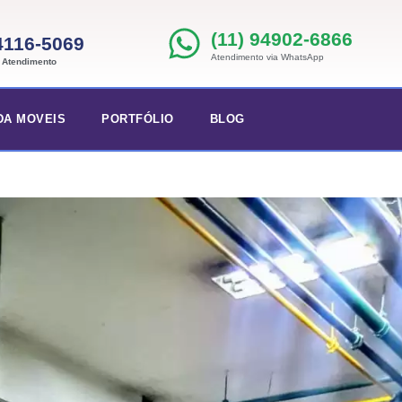
(11) 94902-6866
 4116-5069
Atendimento via WhatsApp
e Atendimento
DA MOVEIS
PORTFÓLIO
BLOG