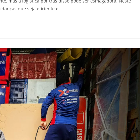
e, mas a logística por trás disso pode ser esmagadora. Neste
danças que seja eficiente e…