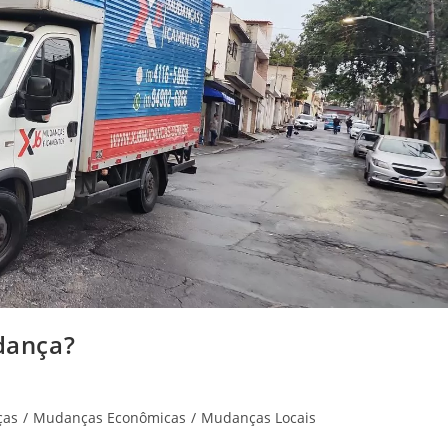
dança?
ças
/
Mudanças Econômicas
/
Mudanças Locais