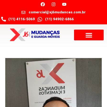
comercial@xj6mudancas.com.br
(11) 4116-5069
(11) 94902-6866