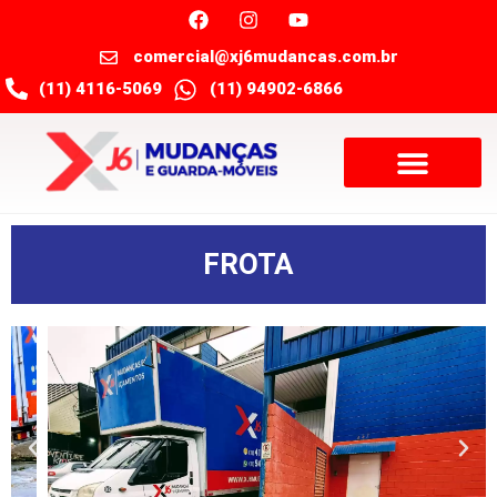
comercial@xj6mudancas.com.br
(11) 4116-5069
(11) 94902-6866
FROTA