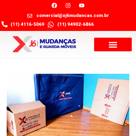
comercial@xj6mudancas.com.br
(11) 4116-5069
(11) 94902-6866