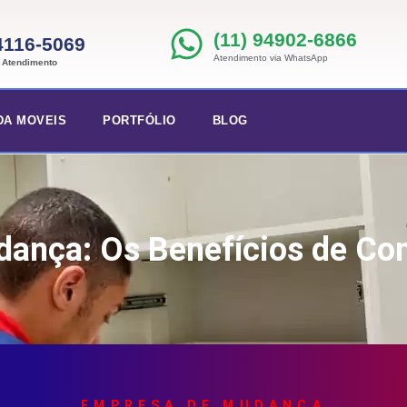
(11) 94902-6866
 4116-5069
Atendimento via WhatsApp
e Atendimento
DA MOVEIS
PORTFÓLIO
BLOG
dança: Os Benefícios de Cont
EMPRESA DE MUDANÇA