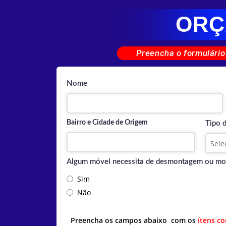
ORÇ
Preencha o formulário
Nome
Bairro e Cidade de Origem
Tipo 
Algum móvel necessita de desmontagem ou m
Sim
Não
Preencha os campos abaixo com os
ítens c