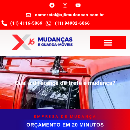
comercial@xj6mudancas.com.br
(11) 4116-5069
(11) 94902-6866
Qual a diferença de frete e mudança?
EMPRESA DE MUDANÇA
ORÇAMENTO EM 20 MINUTOS