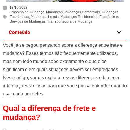
e
13/10/2023
l
Empresa de Mudança
,
Mudanças
,
Mudanças Comerciais
,
Mudanças
Econômicas
,
Mudanças Locais
,
Mudanças Residenciais Econômicas
,
e
Serviços de Mudanças
,
Transportadora de Mudança
f
Conteúdo
t
b
Você já se pegou pensando sobre a diferença entre frete e
l
mudança? Esses termos são frequentemente utilizados,
a
mas nem todo mundo sabe exatamente o que eles
n
k
significam e em quais situações devem ser empregados.
Neste artigo, vamos explorar essas diferenças e fornecer
informações valiosas para que você possa entender quando
usar cada um deles.
Qual a diferença de frete e
mudança?