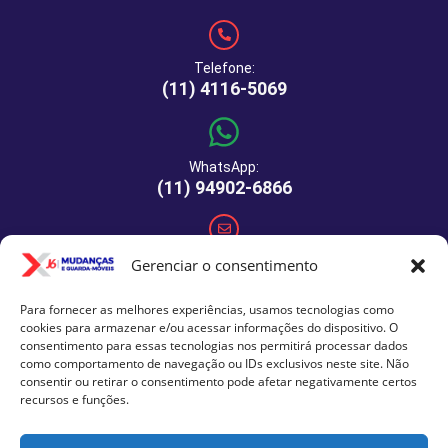
Telefone:
(11) 4116-5069
WhatsApp:
(11) 94902-6866
E-mail:
Gerenciar o consentimento
comercial@xj6mudancas.com.br
Para fornecer as melhores experiências, usamos tecnologias como
cookies para armazenar e/ou acessar informações do dispositivo. O
consentimento para essas tecnologias nos permitirá processar dados
Rua Manuel de Macedo, 64 - São Paulo - SP - CEP: 04459-
como comportamento de navegação ou IDs exclusivos neste site. Não
290
consentir ou retirar o consentimento pode afetar negativamente certos
recursos e funções.