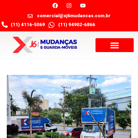
comercial@xj6mudancas.com.br
(11) 4116-5069
(11) 94902-6866