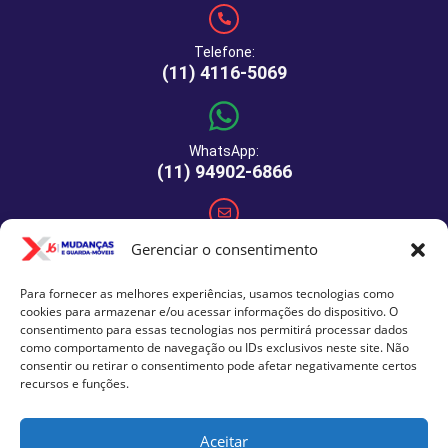
Telefone:
(11) 4116-5069
WhatsApp:
(11) 94902-6866
E-mail:
Gerenciar o consentimento
comercial@xj6mudancas.com.br
Para fornecer as melhores experiências, usamos tecnologias como
cookies para armazenar e/ou acessar informações do dispositivo. O
consentimento para essas tecnologias nos permitirá processar dados
Rua Manuel de Macedo, 64 - São Paulo - SP - CEP: 04459-
como comportamento de navegação ou IDs exclusivos neste site. Não
290
consentir ou retirar o consentimento pode afetar negativamente certos
recursos e funções.
Aceitar