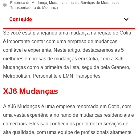
Empresa de Mudança
,
Mudanças Locais
,
Serviços de Mudanças
,
e
Transportadora de Mudança
l
Conteúdo
e
f
Se você está planejando uma mudança na região de Cotia,
t
é importante contar com uma empresa de mudanças
b
l
confiável e experiente. Neste artigo, destacaremos as 5
a
melhores empresas de mudanças em Cotia, com a XJ6
n
Mudanças como a primeira da lista, seguida pela Granero,
k
Metropolitan, Personalite e LMN Transportes.
XJ6 Mudanças
A XJ6 Mudanças é uma empresa renomada em Cotia, com
uma vasta experiência no ramo de mudanças residenciais e
comerciais. Eles são conhecidos por fornecer serviços de
alta qualidade, com uma equipe de profissionais altamente