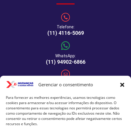
Telefone:
(11) 4116-5069
WhatsApp:
(11) 94902-6866
E-mail:
Gerenciar o consentimento
comercial@xj6mudancas.com.br
Para fornecer as melhores experiências, usamos tecnologias como
cookies para armazenar e/ou acessar informações do dispositivo. O
consentimento para essas tecnologias nos permitirá processar dados
como comportamento de navegação ou IDs exclusivos neste site. Não
Rua Manuel de Macedo, 64 - São Paulo - SP - CEP: 04459-
consentir ou retirar o consentimento pode afetar negativamente certos
290
recursos e funções.