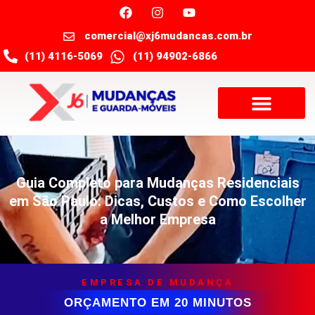
comercial@xj6mudancas.com.br
(11) 4116-5069
(11) 94902-6866
Guia Completo para Mudanças Residenciais
em São Paulo: Dicas, Custos e Como Escolher
a Melhor Empresa
EMPRESA DE MUDANÇA
ORÇAMENTO EM 20 MINUTOS