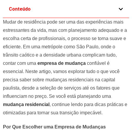
e
Conteúdo
l
e
Mudar de residência pode ser uma das experiências mais
f
estressantes da vida, mas com planejamento adequado e a
t
escolha certa de profissionais, o processo se torna suave e
b
eficiente. Em uma metrópole como São Paulo, onde o
l
trânsito caótico e a densidade urbana complicam tudo,
a
n
contar com uma
empresa de mudança
confiável é
k
essencial. Neste artigo, vamos explorar tudo o que você
precisa saber sobre mudanças residenciais na capital
paulista, desde a seleção de serviços até os fatores que
influenciam no preço. Se você está planejando uma
mudança residencial
, continue lendo para dicas práticas e
otimizadas para tornar sua transição impecável.
Por Que Escolher uma Empresa de Mudanças