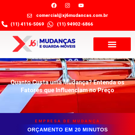
comercial@xj6mudancas.com.br
(11) 4116-5069
(11) 94902-6866
Quanto Custa uma Mudança? Entenda os
Fatores que Influenciam no Preço
EMPRESA DE MUDANÇA
ORÇAMENTO EM 20 MINUTOS