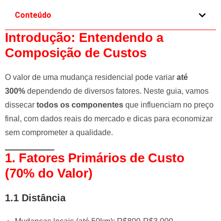
e
Conteúdo
l
e
Introdução: Entendendo a
f
Composição de Custos
t
b
O valor de uma mudança residencial pode variar
até
l
300%
dependendo de diversos fatores. Neste guia, vamos
a
n
dissecar
todos os componentes
que influenciam no preço
k
final, com dados reais do mercado e dicas para economizar
sem comprometer a qualidade.
1. Fatores Primários de Custo
(70% do Valor)
1.1 Distância