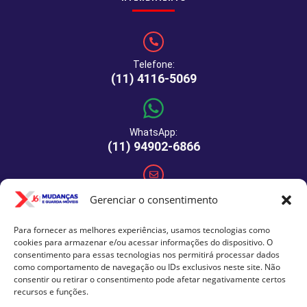
Telefone:
(11) 4116-5069
WhatsApp:
(11) 94902-6866
E-mail:
Gerenciar o consentimento
comercial@xj6mudancas.com.br
Para fornecer as melhores experiências, usamos tecnologias como
cookies para armazenar e/ou acessar informações do dispositivo. O
consentimento para essas tecnologias nos permitirá processar dados
Rua Manuel de Macedo, 64 - São Paulo - SP - CEP: 04459-
como comportamento de navegação ou IDs exclusivos neste site. Não
290
consentir ou retirar o consentimento pode afetar negativamente certos
recursos e funções.