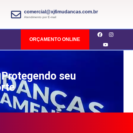
comercial@xj6mudancas.com.br
Atendimento por E-mail
ORÇAMENTO ONLINE
 Protegendo seu
rte