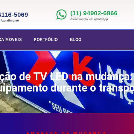
(11) 94902-6866
 4116-5069
Atendimento via WhatsApp
e Atendimento
DA MOVEIS
PORTFÓLIO
BLOG
eção de TV LED na mudança:
uipamento durante o transpo
EMPRESA DE MUDANÇA