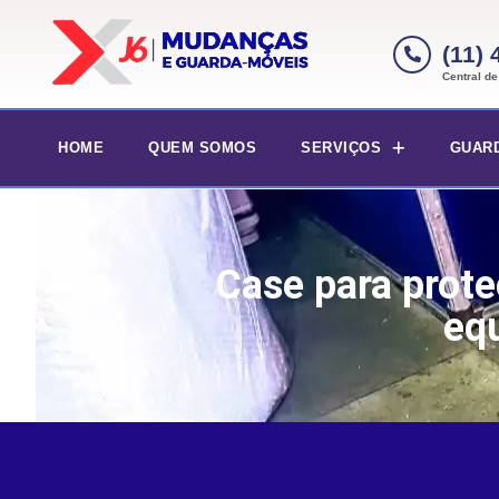
(11)
Central d
HOME
QUEM SOMOS
SERVIÇOS
GUAR
Case para prot
eq