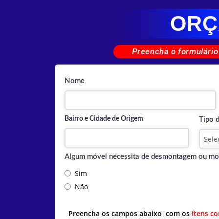
ORÇ
Preencha o formulário
Nome
Bairro e Cidade de Origem
Tipo 
Algum móvel necessita de desmontagem ou m
Sim
Não
Preencha os campos abaixo com os
ítens c