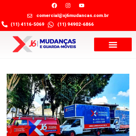
comercial@xj6mudancas.com.br
(11) 4116-5069
(11) 94902-6866