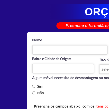
ORÇ
Preencha o formulário
Nome
Bairro e Cidade de Origem
Tipo 
Algum móvel necessita de desmontagem ou m
Sim
Não
Preencha os campos abaixo com os
ítens c