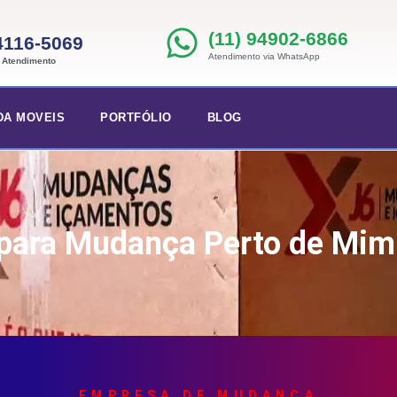
(11) 94902-6866
 4116-5069
Atendimento via WhatsApp
e Atendimento
DA MOVEIS
PORTFÓLIO
BLOG
 para Mudança Perto de Mim
EMPRESA DE MUDANÇA