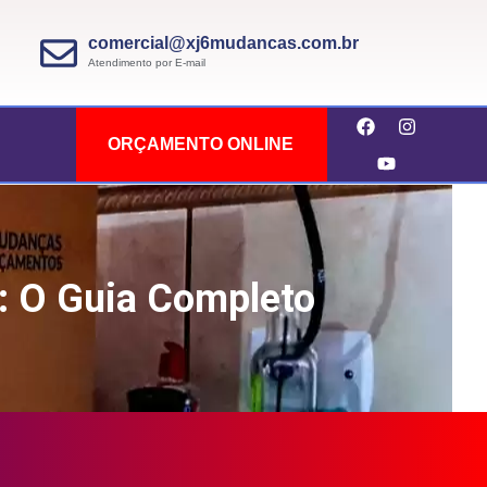
comercial@xj6mudancas.com.br
Atendimento por E-mail
ORÇAMENTO ONLINE
: O Guia Completo