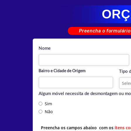
ORÇ
Preencha o formulário
Nome
Bairro e Cidade de Origem
Tipo 
Algum móvel necessita de desmontagem ou m
Sim
Não
Preencha os campos abaixo com os
ítens c