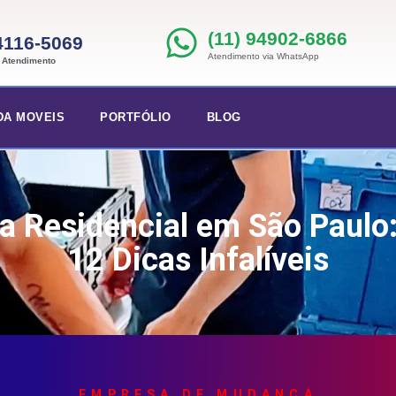
(11) 94902-6866
 4116-5069
Atendimento via WhatsApp
e Atendimento
DA MOVEIS
PORTFÓLIO
BLOG
 Residencial em São Paulo
12 Dicas Infalíveis
EMPRESA DE MUDANÇA