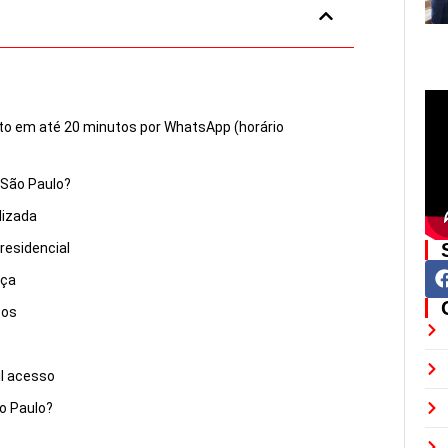
to em até 20 minutos por WhatsApp (horário
São Paulo?
lizada
residencial
nça
tos
il acesso
o Paulo?