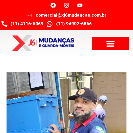
comercial@xj6mudancas.com.br
(11) 4116-5069
(11) 94902-6866