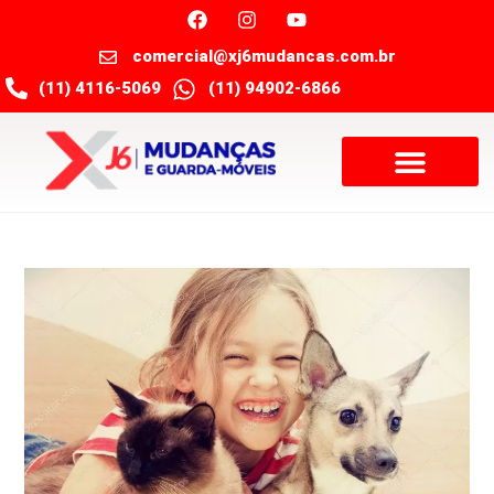
comercial@xj6mudancas.com.br
(11) 4116-5069
(11) 94902-6866