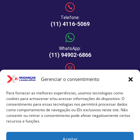
Telefone:
(11) 4116-5069
WhatsApp:
(11) 94902-6866
E-mail:
Gerenciar o consentimento
comercial@xj6mudancas.com.br
Para fornecer as melhores experiências, usamos tecnologias como
cookies para armazenar e/ou acessar informações do dispositivo. O
consentimento para essas tecnologias nos permitirá processar dados
Rua Manuel de Macedo, 64 - São Paulo - SP - CEP: 04459-
como comportamento de navegação ou IDs exclusivos neste site. Não
290
consentir ou retirar o consentimento pode afetar negativamente certos
recursos e funções.
Aceitar