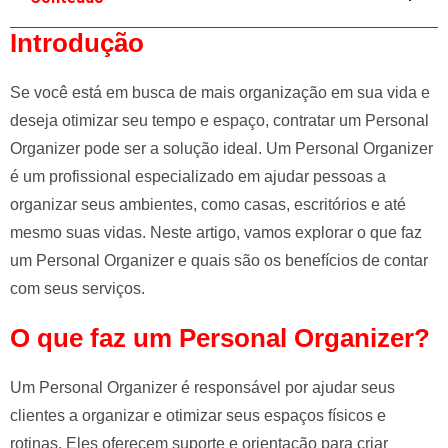
e
Introdução
l
e
f
Se você está em busca de mais organização em sua vida e
t
deseja otimizar seu tempo e espaço, contratar um Personal
b
Organizer pode ser a solução ideal. Um Personal Organizer
l
é um profissional especializado em ajudar pessoas a
a
organizar seus ambientes, como casas, escritórios e até
n
mesmo suas vidas. Neste artigo, vamos explorar o que faz
k
um Personal Organizer e quais são os benefícios de contar
com seus serviços.
O que faz um Personal Organizer?
Um Personal Organizer é responsável por ajudar seus
clientes a organizar e otimizar seus espaços físicos e
rotinas. Eles oferecem suporte e orientação para criar