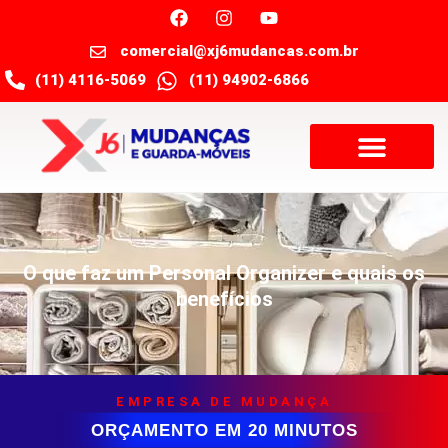
comercial@xj6mudancas.com.br
(11) 4116-5069
(11) 94902-6866
O que faz um Personal Organizer e quais os
benefícios
EMPRESA DE MUDANÇA
ORÇAMENTO EM 20 MINUTOS