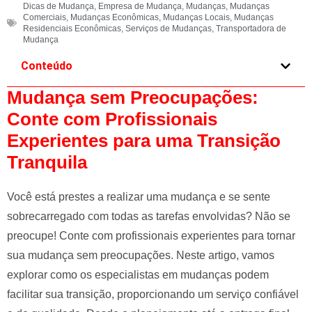
Dicas de Mudança
,
Empresa de Mudança
,
Mudanças
,
Mudanças
e
Comerciais
,
Mudanças Econômicas
,
Mudanças Locais
,
Mudanças
l
Residenciais Econômicas
,
Serviços de Mudanças
,
Transportadora de
Mudança
e
f
Conteúdo
t
Mudança sem Preocupações:
b
l
Conte com Profissionais
a
Experientes para uma Transição
n
Tranquila
k
Você está prestes a realizar uma mudança e se sente
sobrecarregado com todas as tarefas envolvidas? Não se
preocupe! Conte com profissionais experientes para tornar
sua mudança sem preocupações. Neste artigo, vamos
explorar como os especialistas em mudanças podem
facilitar sua transição, proporcionando um serviço confiável