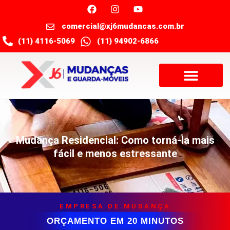
comercial@xj6mudancas.com.br
(11) 4116-5069
(11) 94902-6866
Mudança Residencial: Como torná-la mais
fácil e menos estressante
EMPRESA DE MUDANÇA
ORÇAMENTO EM 20 MINUTOS