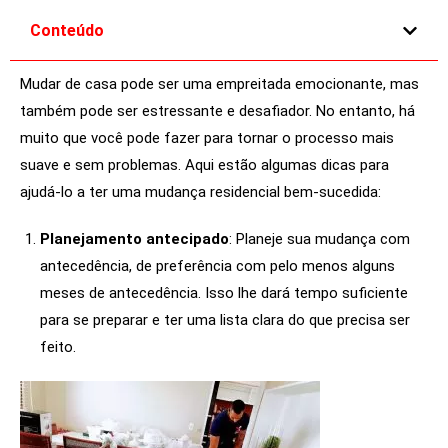
e
Conteúdo
l
e
Mudar de casa pode ser uma empreitada emocionante, mas
f
também pode ser estressante e desafiador. No entanto, há
t
b
muito que você pode fazer para tornar o processo mais
l
suave e sem problemas. Aqui estão algumas dicas para
a
ajudá-lo a ter uma mudança residencial bem-sucedida:
n
k
Planejamento antecipado
: Planeje sua mudança com
antecedência, de preferência com pelo menos alguns
meses de antecedência. Isso lhe dará tempo suficiente
para se preparar e ter uma lista clara do que precisa ser
feito.