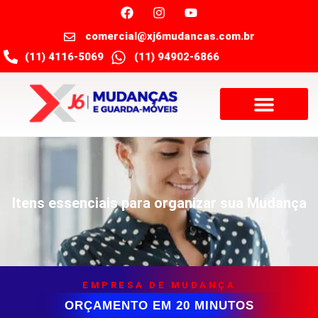
comercial@xj6mudancas.com.br
(11) 4116-5069
(11) 94902-6866
Itens essenciais para organizar sua Mudança
EMPRESA DE MUDANÇA
ORÇAMENTO EM 20 MINUTOS