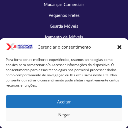
Mudanças Comerciais
Pequenos Fretes
Guarda Móveis
Içamento de Móveis
Gerenciar o consentimento
Embalagens
Para fornecer as melhores experiências, usamos tecnologias como
cookies para armazenar e/ou acessar informações do dispositivo. O
Institucional
consentimento para essas tecnologias nos permitirá processar dados
como comportamento de navegação ou IDs exclusivos neste site. Não
consentir ou retirar o consentimento pode afetar negativamente certos
recursos e funções.
Quem Somos
Cases
Aceitar
XJ6 na Mídia
Negar
Ouvidoria