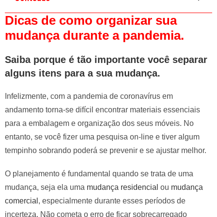
e
Dicas de como organizar sua
l
e
mudança durante a pandemia.
f
t
Saiba porque é tão importante você separar
b
alguns itens para a sua mudança.
l
a
Infelizmente, com a pandemia de coronavírus em
n
andamento torna-se difícil encontrar materiais essenciais
k
para a embalagem e organização dos seus móveis. No
entanto, se você fizer uma pesquisa on-line e tiver algum
tempinho sobrando poderá se prevenir e se ajustar melhor.
O planejamento é fundamental quando se trata de uma
mudança, seja ela uma
mudança residencial
ou
mudança
comercial
, especialmente durante esses períodos de
incerteza. Não cometa o erro de ficar sobrecarregado