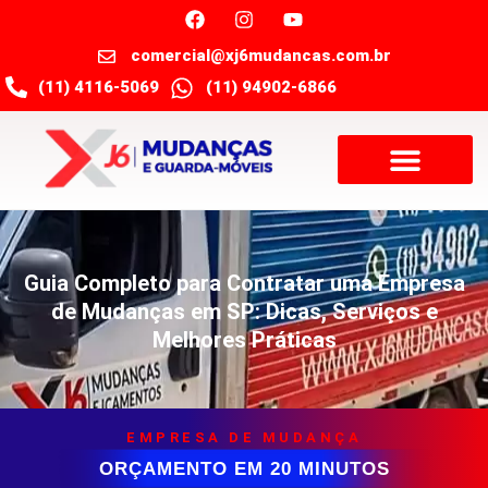
comercial@xj6mudancas.com.br
(11) 4116-5069
(11) 94902-6866
Guia Completo para Contratar uma Empresa
de Mudanças em SP: Dicas, Serviços e
Melhores Práticas
EMPRESA DE MUDANÇA
ORÇAMENTO EM 20 MINUTOS