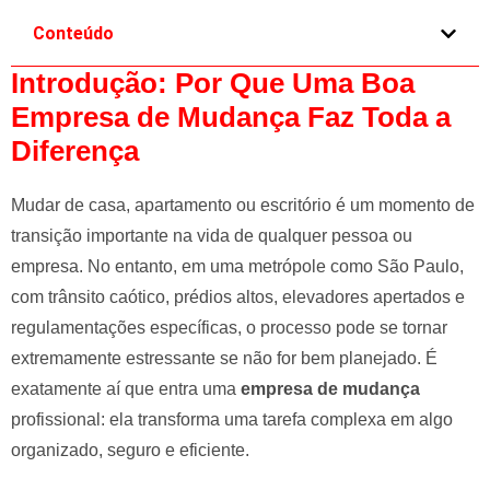
e
Conteúdo
l
e
Introdução: Por Que Uma Boa
f
Empresa de Mudança Faz Toda a
t
Diferença
b
l
a
Mudar de casa, apartamento ou escritório é um momento de
n
transição importante na vida de qualquer pessoa ou
k
empresa. No entanto, em uma metrópole como São Paulo,
com trânsito caótico, prédios altos, elevadores apertados e
regulamentações específicas, o processo pode se tornar
extremamente estressante se não for bem planejado. É
exatamente aí que entra uma
empresa de mudança
profissional: ela transforma uma tarefa complexa em algo
organizado, seguro e eficiente.