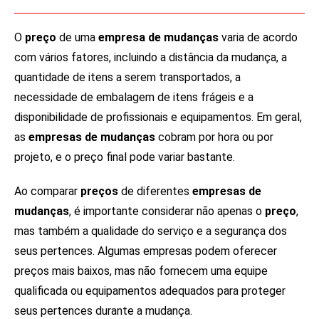
e
l
O
preço
de uma
empresa de mudanças
varia de acordo
e
com vários fatores, incluindo a distância da mudança, a
f
quantidade de itens a serem transportados, a
t
necessidade de embalagem de itens frágeis e a
b
l
disponibilidade de profissionais e equipamentos. Em geral,
a
as
empresas de mudanças
cobram por hora ou por
n
projeto, e o preço final pode variar bastante.
k
Ao comparar
preços
de diferentes
empresas de
mudanças
, é importante considerar não apenas o
preço
,
mas também a qualidade do serviço e a segurança dos
seus pertences. Algumas empresas podem oferecer
preços mais baixos, mas não fornecem uma equipe
qualificada ou equipamentos adequados para proteger
seus pertences durante a mudança.