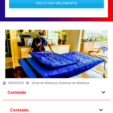
SOLICITAR ORÇAMENTO
T
h
i
s
f
i
e
l
d
s
h
06/02/2023
Dicas de Mudança
,
Empresa de Mudança
o
u
Conteúdo
l
d
Conteúdo
b