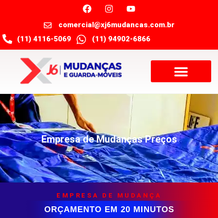
comercial@xj6mudancas.com.br
(11) 4116-5069
(11) 94902-6866
Empresa de Mudanças Preços
EMPRESA DE MUDANÇA
ORÇAMENTO EM 20 MINUTOS