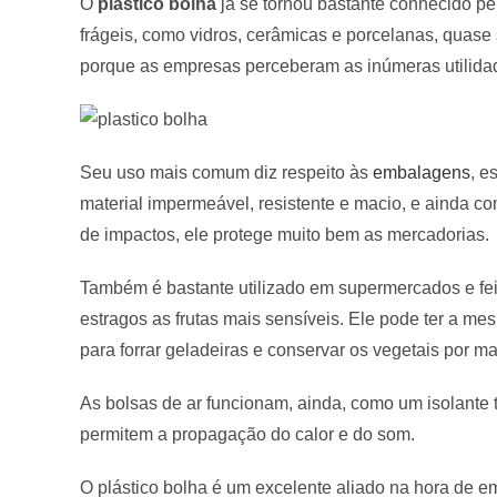
O
plástico bolha
já se tornou bastante conhecido pe
frágeis, como vidros, cerâmicas e porcelanas, quase
porque as empresas perceberam as inúmeras utilidade
Seu uso mais comum diz respeito às
embalagens
, e
material impermeável, resistente e macio, e ainda 
de impactos, ele protege muito bem as mercadorias.
Também é bastante utilizado em supermercados e fei
estragos as frutas mais sensíveis. Ele pode ter a m
para forrar geladeiras e conservar os vegetais por m
As bolsas de ar funcionam, ainda, como um isolante 
permitem a propagação do calor e do som.
O plástico bolha é um excelente aliado na hora de em