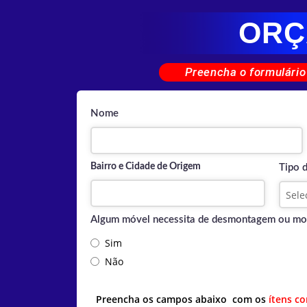
ORÇ
Preencha o formulário
Nome
Bairro e Cidade de Origem
Tipo 
Algum móvel necessita de desmontagem ou m
Sim
Não
Preencha os campos abaixo com os
ítens c