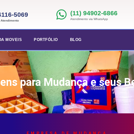
(11) 94902-6866
 4116-5069
Atendimento via WhatsApp
e Atendimento
DA MOVEIS
PORTFÓLIO
BLOG
ens para Mudança e seus Be
EMPRESA DE MUDANÇA