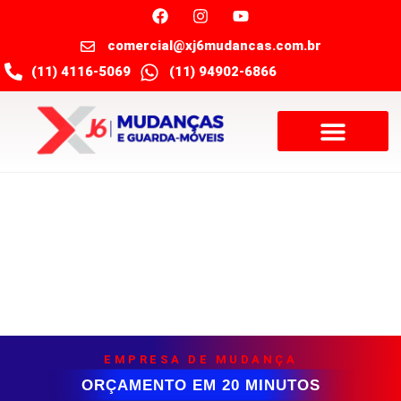
comercial@xj6mudancas.com.br
(11) 4116-5069
(11) 94902-6866
Dicas para organizar uma mudança
residencial
EMPRESA DE MUDANÇA
ORÇAMENTO EM 20 MINUTOS