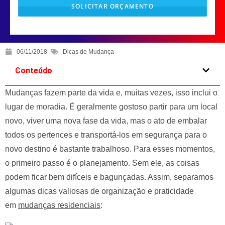
SOLICITAR ORÇAMENTO
T
h
06/11/2018
Dicas de Mudança
i
s
Conteúdo
f
Mudanças fazem parte da vida e, muitas vezes, isso inclui o
i
e
lugar de moradia. É geralmente gostoso partir para um local
l
novo, viver uma nova fase da vida, mas o ato de embalar
d
todos os pertences e transportá-los em segurança para o
s
novo destino é bastante trabalhoso. Para esses momentos,
h
o primeiro passo é o planejamento. Sem ele, as coisas
o
podem ficar bem difíceis e bagunçadas. Assim, separamos
u
algumas dicas valiosas de organização e praticidade
l
em
mudanças residenciais
:
d
b