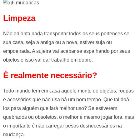
e
l
Limpeza
e
f
Não adianta nada transportar todos os seus pertences se
t
sua casa, seja a antiga ou a nova, estiver suja ou
b
l
empoeirada. A sujeira vai acabar se espalhando por seus
a
objetos e isso vai dar trabalho em dobro.
n
É realmente necessário?
k
Todo mundo tem em casa aquele monte de objetos, roupas
e acessórios que não usa há um bom tempo. Que tal doá-
los para alguém que fará melhor uso? Se estiverem
quebrados ou obsoletos, o melhor é mesmo jogar fora, mas
o importante é não carregar pesos desnecessários na
mudança.