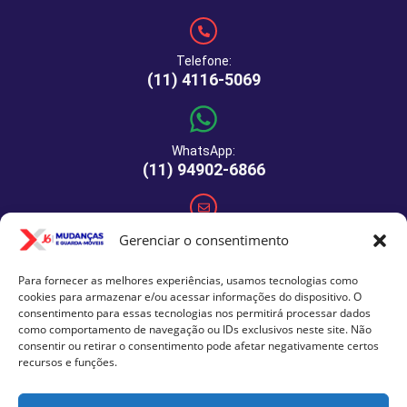
Telefone:
(11) 4116-5069
WhatsApp:
(11) 94902-6866
E-mail:
Gerenciar o consentimento
comercial@xj6mudancas.com.br
Para fornecer as melhores experiências, usamos tecnologias como
cookies para armazenar e/ou acessar informações do dispositivo. O
consentimento para essas tecnologias nos permitirá processar dados
como comportamento de navegação ou IDs exclusivos neste site. Não
Rua Manuel de Macedo, 64 - São Paulo - SP - CEP: 04459-
consentir ou retirar o consentimento pode afetar negativamente certos
290
recursos e funções.