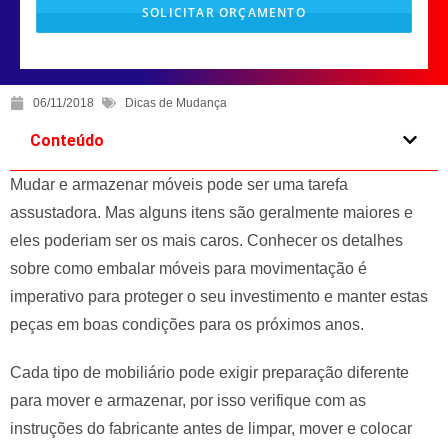
SOLICITAR ORÇAMENTO
T
h
06/11/2018
Dicas de Mudança
i
s
Conteúdo
f
Mudar e armazenar móveis pode ser uma tarefa
i
e
assustadora. Mas alguns itens são geralmente maiores e
l
eles poderiam ser os mais caros. Conhecer os detalhes
d
sobre como embalar móveis para movimentação é
s
imperativo para proteger o seu investimento e manter estas
h
peças em boas condições para os próximos anos.
o
u
Cada tipo de mobiliário pode exigir preparação diferente
l
para mover e armazenar, por isso verifique com as
d
instruções do fabricante antes de limpar, mover e colocar
b