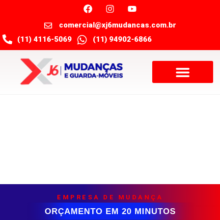
comercial@xj6mudancas.com.br
(11) 4116-5069
(11) 94902-6866
Dicas para embalar a mesa de jantar na
mudança residencial
EMPRESA DE MUDANÇA
ORÇAMENTO EM 20 MINUTOS