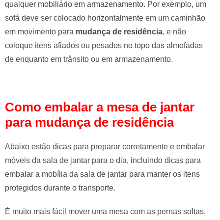
qualquer mobiliário em armazenamento. Por exemplo, um
e
sofá deve ser colocado horizontalmente em um caminhão
l
e
em movimento para
mudança de residência
, e não
f
coloque itens afiados ou pesados ​​no topo das almofadas
t
de enquanto em trânsito ou em armazenamento.
b
l
a
Como embalar a mesa de jantar
n
k
para mudança de residência
Abaixo estão dicas para preparar corretamente e embalar
móveis da sala de jantar para o dia, incluindo dicas para
embalar a mobília da sala de jantar para manter os itens
protegidos durante o transporte.
É muito mais fácil mover uma mesa com as pernas soltas.