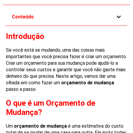
e
l
Conteúdo
e
f
t
Introdução
b
l
Se você está se mudando, uma das coisas mais
a
importantes que você precisa fazer é criar um orçamento.
Criar um orçamento para sua mudança pode ajudá-lo a
n
controlar seus custos e garantir que você não gaste mais
k
dinheiro do que precisa. Neste artigo, vamos dar uma
olhada em como fazer um
orçamento de mudança
passo a passo.
O que é um Orçamento de
Mudança?
Um
orçamento de mudança
é uma estimativa do custo
total de se mudar de uma casa para outra. Ele inclui todas