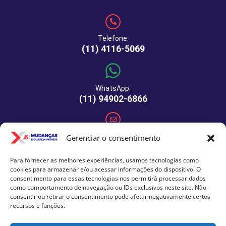
Telefone:
(11) 4116-5069
WhatsApp:
(11) 94902-6866
E-mail:
Gerenciar o consentimento
comercial@xj6mudancas.com.br
Para fornecer as melhores experiências, usamos tecnologias como
cookies para armazenar e/ou acessar informações do dispositivo. O
consentimento para essas tecnologias nos permitirá processar dados
Rua Manuel de Macedo, 64 - São Paulo - SP - CEP: 04459-
como comportamento de navegação ou IDs exclusivos neste site. Não
290
consentir ou retirar o consentimento pode afetar negativamente certos
recursos e funções.