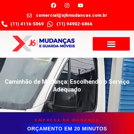
comercial@xj6mudancas.com.br
(11) 4116-5069
(11) 94902-6866
Caminhão de Mudança: Escolhendo o Serviço
Adequado
EMPRESA DE MUDANÇA
ORÇAMENTO EM 20 MINUTOS