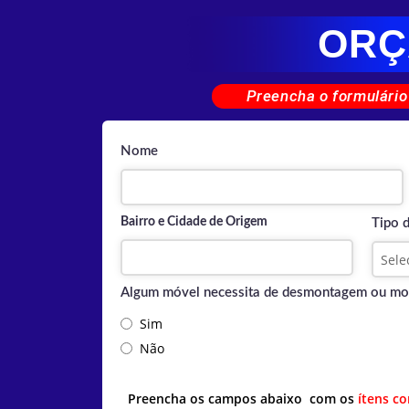
ORÇ
Preencha o formulário
Nome
Bairro e Cidade de Origem
Tipo 
Algum móvel necessita de desmontagem ou m
Sim
Não
Preencha os campos abaixo com os
ítens c