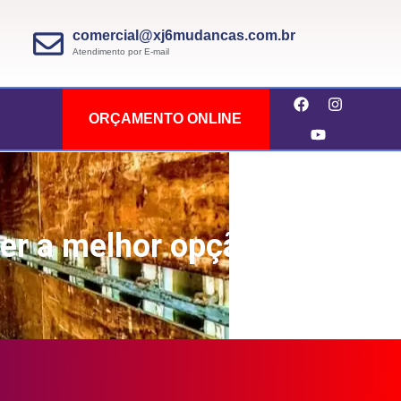
comercial@xj6mudancas.com.br
Atendimento por E-mail
ORÇAMENTO ONLINE
er a melhor opção?