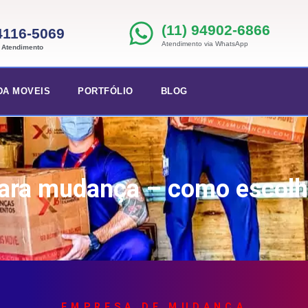
(11) 94902-6866
 4116-5069
Atendimento via WhatsApp
e Atendimento
DA MOVEIS
PORTFÓLIO
BLOG
para mudança – como escolh
EMPRESA DE MUDANÇA