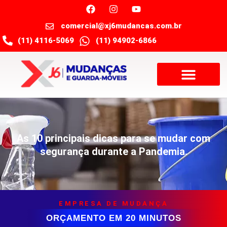
comercial@xj6mudancas.com.br
(11) 4116-5069
(11) 94902-6866
As 10 principais dicas para se mudar com
segurança durante a Pandemia.
EMPRESA DE MUDANÇA
ORÇAMENTO EM 20 MINUTOS