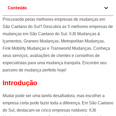
e
Conteúdo
l
e
Procurando pelas melhores empresas de mudanças em
f
São Caetano do Sul? Descubra as 5 melhores empresas de
t
mudanças em São Caetano do Sul: XJ6 Mudanças &
b
Içamentos, Granero Mudanças, Metropolitan Mudanças,
l
Fink Mobility Mudanças e Transworld Mudanças. Conheça
a
n
seus serviços, avaliações de clientes e conselhos de
k
especialistas para uma mudança tranquila. Encontre seu
parceiro de mudança perfeito hoje!
Introdução
Mudar pode ser uma tarefa desafiadora, mas escolher a
empresa certa pode fazer toda a diferença. Em São Caetano
do Sul, destacam-se cinco empresas notáveis: XJ6