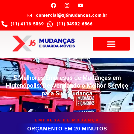
comercial@xj6mudancas.com.br
(11) 4116-5069
(11) 94902-6866
5 Melhores Empresas de Mudanças em
Higienópolis: Desvendando o Melhor Serviço
para Sua Mudança
EMPRESA DE MUDANÇA
ORÇAMENTO EM 20 MINUTOS