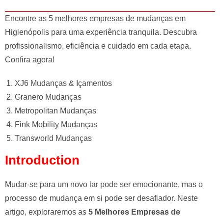
e
l
Encontre as 5 melhores empresas de mudanças em
e
Higienópolis para uma experiência tranquila. Descubra
f
profissionalismo, eficiência e cuidado em cada etapa.
t
Confira agora!
b
l
XJ6 Mudanças & Içamentos
a
Granero Mudanças
n
Metropolitan Mudanças
k
Fink Mobility Mudanças
Transworld Mudanças
Introduction
Mudar-se para um novo lar pode ser emocionante, mas o
processo de mudança em si pode ser desafiador. Neste
artigo, exploraremos as
5 Melhores Empresas de