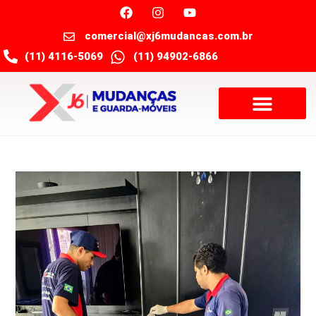
comercial@xj6mudancas.com.br
(11) 4116-5069
(11) 94902-6866