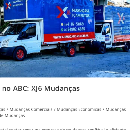
 no ABC: XJ6 Mudanças
ças
/
Mudanças Comerciais
/
Mudanças Econômicas
/
Mudanças
 de Mudanças
tal contar com uma empresa de mudanças confiável e eficiente.