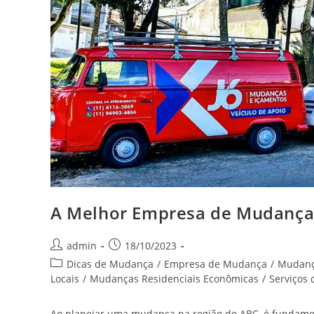
A Melhor Empresa de Mudança
admin
18/10/2023
Dicas de Mudança
/
Empresa de Mudança
/
Mudan
Locais
/
Mudanças Residenciais Econômicas
/
Serviços
Ao planejar uma mudança na região do ABC, é fundamen