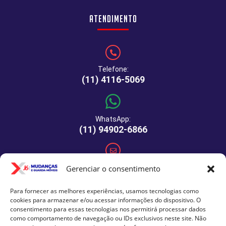
Atendimento
Telefone:
(11) 4116-5069
WhatsApp:
(11) 94902-6866
E-mail:
Gerenciar o consentimento
comercial@xj6mudancas.com.br
Para fornecer as melhores experiências, usamos tecnologias como
cookies para armazenar e/ou acessar informações do dispositivo. O
consentimento para essas tecnologias nos permitirá processar dados
como comportamento de navegação ou IDs exclusivos neste site. Não
Rua Manuel de Macedo, 64 - São Paulo - SP - CEP: 04459-