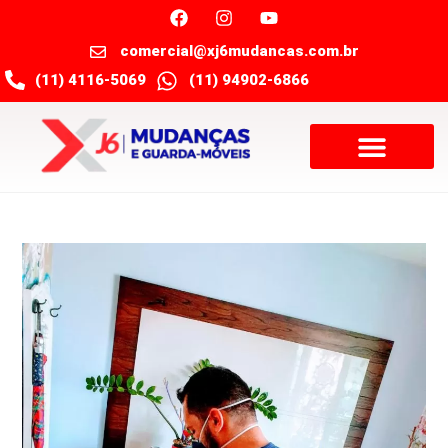
comercial@xj6mudancas.com.br
(11) 4116-5069
(11) 94902-6866