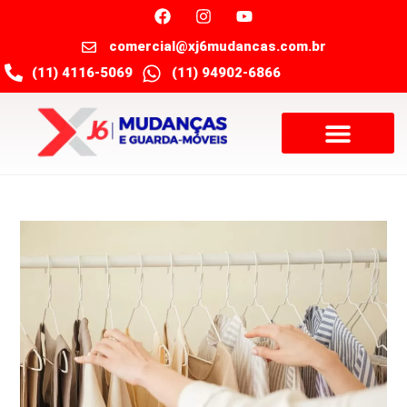
comercial@xj6mudancas.com.br
(11) 4116-5069
(11) 94902-6866