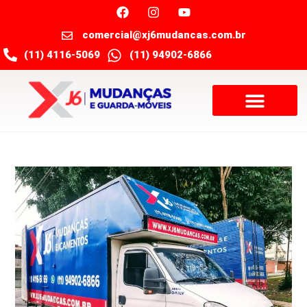
comercial@xj6mudancas.com.br
(11) 4116-5069
(11) 94902-6866