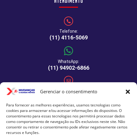
Atendimento
Telefone:
(11) 4116-5069
WhatsApp:
(11) 94902-6866
E-mail:
Gerenciar o consentimento
comercial@xj6mudancas.com.br
Para fornecer as melhores experiências, usamos tecnologias como
cookies para armazenar e/ou acessar informações do dispositivo. O
consentimento para essas tecnologias nos permitirá processar dados
como comportamento de navegação ou IDs exclusivos neste site. Não
Rua Manuel de Macedo, 64 - São Paulo - SP - CEP: 04459-
consentir ou retirar o consentimento pode afetar negativamente certos
290
recursos e funções.