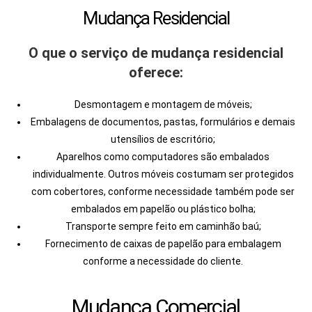
e
Mudança Residencial
l
e
O que o serviço de mudança residencial
f
oferece:
t
b
Desmontagem e montagem de móveis;
l
Embalagens de documentos, pastas, formulários e demais
a
utensílios de escritório;
n
Aparelhos como computadores são embalados
k
individualmente. Outros móveis costumam ser protegidos
com cobertores, conforme necessidade também pode ser
embalados em papelão ou plástico bolha;
Transporte sempre feito em caminhão baú;
Fornecimento de caixas de papelão para embalagem
conforme a necessidade do cliente.
Mudança Comercial