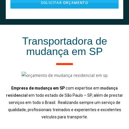
SOLICITAR ORÇAMENTO
T
h
i
Transportadora de
s
f
mudança em SP
i
e
l
d
s
Empresa de mudança em SP
com expertise em
mudança
h
residencial
em todo estado de São Paulo – SP, além de prestar
o
serviços em todo o Brasil. Realizando sempre um serviço de
u
qualidade, profissionais treinados e experientes e excelentes
l
veículos para transporte.
d
b