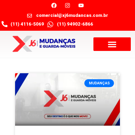
comercial@xj6mudancas.com.br
(11) 4116-5069
(11) 94902-6866
MUDANÇAS