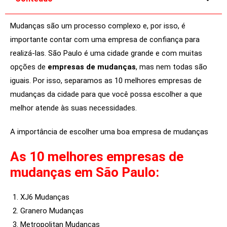
e
l
Mudanças são um processo complexo e, por isso, é
e
importante contar com uma empresa de confiança para
f
realizá-las. São Paulo é uma cidade grande e com muitas
t
opções de
empresas de mudanças
, mas nem todas são
b
iguais. Por isso, separamos as 10 melhores empresas de
l
mudanças da cidade para que você possa escolher a que
a
n
melhor atende às suas necessidades.
k
A importância de escolher uma boa empresa de mudanças
As 10 melhores empresas de
mudanças em São Paulo:
XJ6 Mudanças
Granero Mudanças
Metropolitan Mudanças