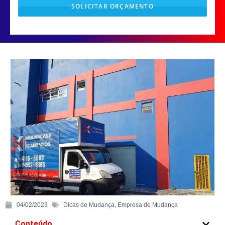
SOLICITAR ORÇAMENTO
T
h
i
s
f
i
e
l
d
s
h
o
u
l
04/02/2023
Dicas de Mudança
,
Empresa de Mudança
d
b
Conteúdo