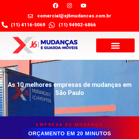
comercial@xj6mudancas.com.br
(11) 4116-5069
(11) 94902-6866
As 10 melhores empresas de mudanças em
São Paulo
EMPRESA DE MUDANÇA
ORÇAMENTO EM 20 MINUTOS