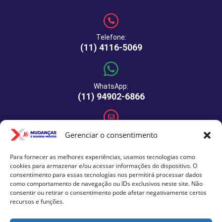
Telefone:
(11) 4116-5069
WhatsApp:
(11) 94902-6866
E-mail:
Gerenciar o consentimento
comercial@xj6mudancas.com.br
Para fornecer as melhores experiências, usamos tecnologias como
cookies para armazenar e/ou acessar informações do dispositivo. O
consentimento para essas tecnologias nos permitirá processar dados
Rua Manuel de Macedo, 64 - São Paulo - SP - CEP: 04459-
como comportamento de navegação ou IDs exclusivos neste site. Não
290
consentir ou retirar o consentimento pode afetar negativamente certos
recursos e funções.